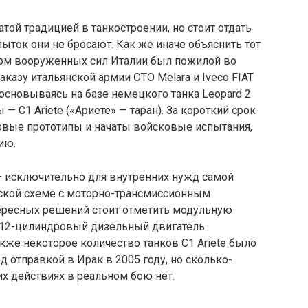
той традицией в танкостроении, но стоит отдать
ток они не бросают. Как же иначе объяснить тот
нком вооруженных сил Италии был пожилой во
аказу итальянской армии OTO Melara и Iveco FIAT
 основываясь на базе немецкого танка Leopard 2
 C1 Ariete («Ариете» — таран). За короткий срок
рвые прототипы и начаты войсковые испытания,
ию.
— исключительно для внутренних нужд самой
ческой схеме с моторно-трансмиссионным
тересных решений стоит отметить модульную
 12-цилиндровый дизельный двигатель
же некоторое количество танков C1 Ariete было
отправкой в Ирак в 2005 году, но сколько-
х действиях в реальном бою нет.