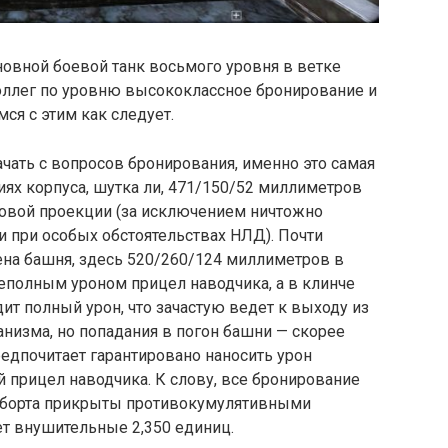
сновной боевой танк восьмого уровня в ветке
 коллег по уровню высококлассное бронирование и
ся с этим как следует.
ачать с вопросов бронирования, именно это самая
иях корпуса, шутка ли, 471/150/52 миллиметров
бовой проекции (за исключением ничтожно
 при особых обстоятельствах НЛД). Почти
на башня, здесь 520/260/124 миллиметров в
еполным уроном прицел наводчика, а в клинче
ит полный урон, что зачастую ведет к выходу из
анизма, но попадания в погон башни — скорее
едпочитает гарантировано наносить урон
 прицел наводчика. К слову, все бронирование
 борта прикрыты противокумулятивными
ет внушительные 2,350 единиц.