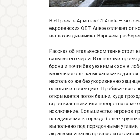
В «Проекте Армата» C1 Ariete — это о
европейских ОБТ. Ariete отличает от
неплохая динамика. Впрочем, разберем
Рассказ об итальянском танке стоит н
сильная его черта. В основных проекц
брони и почти без уязвимых зон в ло
маленького люка механика-водителя и
настолько же безукоризненно защище
основных проекциях. Пробивается с н
открывается погон башни, куда проход
строя казенника или поворотного мех
исключение. Большинство игроков пр
попаданиями в гораздо более крупный
выполнено под порядочными углами,
экранами, а запас прочности составля