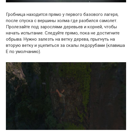
Гробница находится прямо у первого базового лагеря,
после спуска с вершины холма где разбился самолет.
Пролезайте под зарослями деревьев и корней, чтобы
начать испытание. Следуйте прямо, пока не достигните
обрыва. Нужно залезть на ветку дерева, прыгнуть на
вторую ветку и уцепиться за скалы ледорубами (клавиша
E по умолчанию).