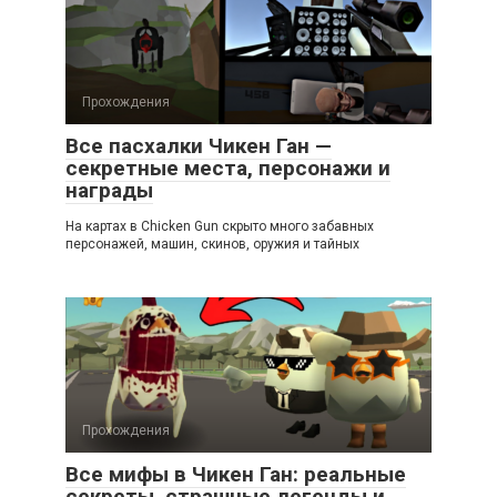
Прохождения
Все пасхалки Чикен Ган —
секретные места, персонажи и
награды
На картах в Chicken Gun скрыто много забавных
персонажей, машин, скинов, оружия и тайных
Прохождения
Все мифы в Чикен Ган: реальные
секреты, страшные легенды и