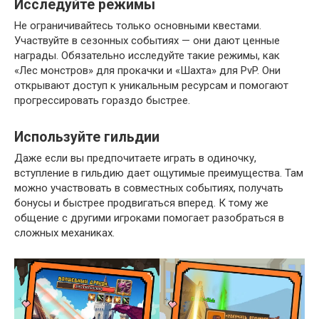
Исследуйте режимы
Не ограничивайтесь только основными квестами.
Участвуйте в сезонных событиях — они дают ценные
награды. Обязательно исследуйте такие режимы, как
«Лес монстров» для прокачки и «Шахта» для PvP. Они
открывают доступ к уникальным ресурсам и помогают
прогрессировать гораздо быстрее.
Используйте гильдии
Даже если вы предпочитаете играть в одиночку,
вступление в гильдию дает ощутимые преимущества. Там
можно участвовать в совместных событиях, получать
бонусы и быстрее продвигаться вперед. К тому же
общение с другими игроками помогает разобраться в
сложных механиках.