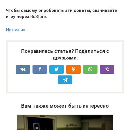
Чтобы самому опробовать эти советы, скачивайте
игру через
RuStore
.
Источник
Понравилась статья? Поделиться с
друзьями:
Вам также может быть интересно