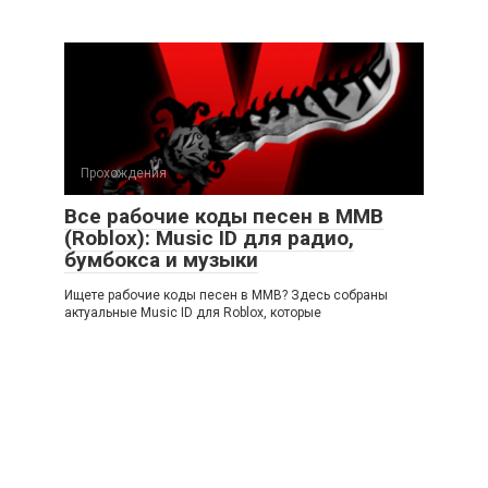
Прохождения
Все рабочие коды песен в ММВ
(Roblox): Music ID для радио,
бумбокса и музыки
Ищете рабочие коды песен в ММВ? Здесь собраны
актуальные Music ID для Roblox, которые