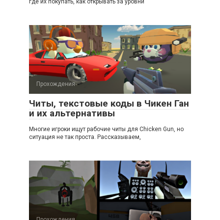
где их покупать, как открывать за уровни
Прохождения
Читы, текстовые коды в Чикен Ган
и их альтернативы
Многие игроки ищут рабочие читы для Chicken Gun, но
ситуация не так проста. Рассказываем,
Прохождения