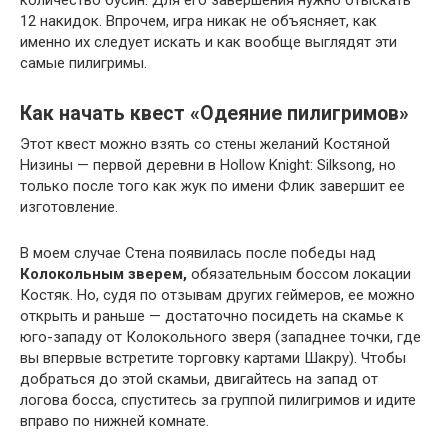
12 накидок. Впрочем, игра никак не объясняет, как
именно их следует искать и как вообще выглядят эти
самые пилигримы.
Как начать квест «Одеяние пилигримов»
Этот квест можно взять со стены желаний Костяной
Низины — первой деревни в Hollow Knight: Silksong, но
только после того как жук по имени Флик завершит ее
изготовление.
В моем случае Стена появилась после победы над
Колокольным зверем,
обязательным боссом
локации
Костяк. Но, судя по отзывам других геймеров, ее можно
открыть и раньше — достаточно посидеть на скамье к
юго-западу от Колокольного зверя (западнее точки, где
вы впервые встретите торговку картами Шакру). Чтобы
добраться до этой скамьи, двигайтесь на запад от
логова босса, спуститесь за группой пилигримов и идите
вправо по нижней комнате.