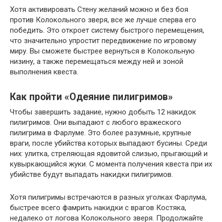
Хотя активировать Стену желаний можно и без боя
против Колокольного зверя, все же лучше сперва его
победить. Это откроет систему быстрого перемещения,
что значительно упростит передвижение по игровому
миру. Вы сможете быстрее вернуться в Колокольную
низину, а также перемещаться между ней и зоной
выполнения квеста.
Как пройти «Одеяние пилигримов»
Чтобы завершить задание, нужно добыть 12 накидок
пилигримов. Они выпадают с любого вражеского
пилигрима в Фарлуме. Это более разумные, крупные
враги, после убийства которых выпадают бусины. Среди
них: улитка, стреляющая ядовитой слизью, прыгающий и
кувыркающийся жуки. С момента получения квеста при их
убийстве будут выпадать накидки пилигримов.
Хотя пилигримы встречаются в разных уголках Фарлума,
быстрее всего фамрить накидки с врагов Костяка,
недалеко от логова Колокольного зверя. Продолжайте