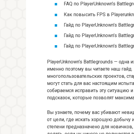
FAQ по PlayerUnknown’s Battleg
Как повысить FPS в Playerunkno
Гайд по PlayerUnknown’s Battl
Гайд по PlayerUnknown’s Battl
Гайд по PlayerUnknown’s Battle
PlayerUnknown’s Battlegrounds — одна
именно поэтому вы читаете наш гайд.
многопользовательских проектов, ста
могут стать для вас настоящим испы
собираемся исправить эту ситуацию 
подсказок, которые позволят максима
Вы узнаете, почему вас убивают нев
от цели, где искать хорошую добычу 
степени предназначено для новичков,
делать, если ну ничего не получается