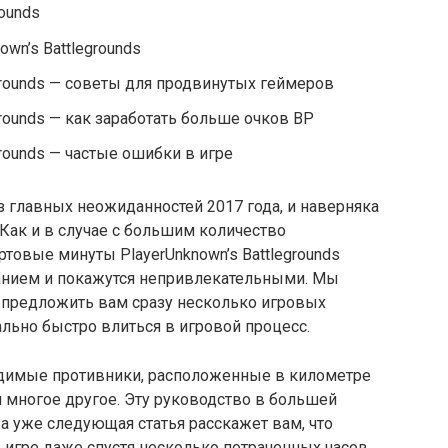
rounds
wn’s Battlegrounds
egrounds — советы для продвинутых геймеров
egrounds — как заработать больше очков BP
grounds — частые ошибки в игре
 из главных неожиданностей 2017 года, и наверняка
 Как и в случае с большим количество
ртовые минуты PlayerUnknown’s Battlegrounds
танием и покажутся непривлекательными. Мы
и предложить вам сразу несколько игровых
льно быстро влиться в игровой процесс.
идимые противники, расположенные в километре
и многое другое. Эту руководство в большей
 а уже следующая статья расскажет вам, что
 в игре даже спустя несколько потраченных часов…