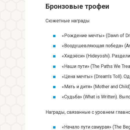
Бронзовые трофеи
Сюжетные награды
«Рождение мечты» (Dawn of Dr
«Воодушевляющая победа» (An E
«Хидэёси» (Hideyoshi). Раздели
«Наши пути» (The Paths We Trea
«Цена мечты» (Dream's Toll). О
«Мать и дитя» (Mother and Child
«Судьба» (What is Written). Вып
Награды, связанные с уровнем главно
«Начало пути самурая» (The Beg