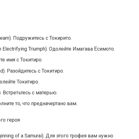
eam). Подружитесь с Токирито.
lectrifying Triumph). Одолейте Имагава Ёсимото.
те имя с Токитиро.
d). Разойдитесь с Токитиро.
долейте Токитиро.
). Встретьтесь с матерью.
олните то, что предначертано вам.
го героя
inning of a Samurai). Для этого трофея вам нужно