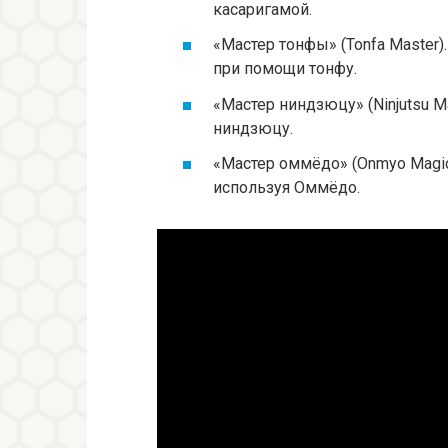
касаригамой.
«Мастер тонфы» (Tonfa Master)
при помощи тонфу.
«Мастер ниндзюцу» (Ninjutsu M
ниндзюцу.
«Мастер оммёдо» (Onmyo Magic 
используя Оммёдо.