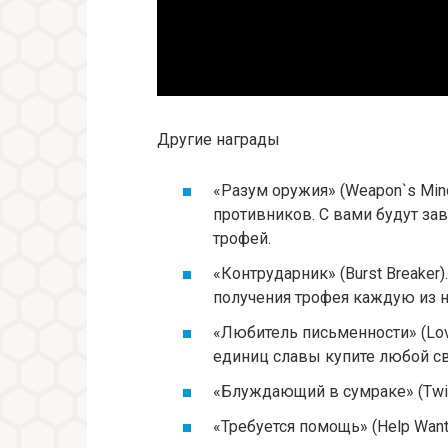
Другие награды
«Разум оружия» (Weapon`s Mind
противников. С вами будут зав
трофей.
«Контрударник» (Burst Breaker
получения трофея каждую из н
«Любитель письменности» (Love
единиц славы купите любой св
«Блуждающий в сумраке» (Twili
«Требуется помощь» (Help Wan