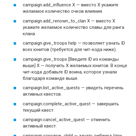
campaign.add_influence X — вместо X укажите
желаемое количество очков влияния.
campaign.add_renown_to_clan X — вместо X
укажите желаемое количество славы для ранга
клана.
campaign.give_troops help — позволяет узнать ID
всех юнитов (требуется для чит-кода ниже).
campaign.give_troops [Введите ID из команды
выше] X — получить X желаемых юнитов. В конце
чит-кода добавьте ID воина, которое узнали
благодаря команде выше.
campaign.list_active_quests — увидеть перечень
активных квестов.
campaign.complete_active_quest — завершить
текущий квест.
campaign.cancel_active_quest — отменить
активный квест.
campaign.conceive_child — зачать ребенка (при