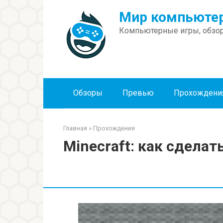
Перейти
Мир компьютер
к
контенту
Компьютерные игры, обзор
Обзоры
Превью
Прохождени
Главная
»
Прохождения
Minecraft: как сделат