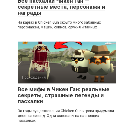
Все пасхалки Чикен Ган —
секретные места, персонажи и
награды
На картах в Chicken Gun скрыто много забавных
персонажей, машин, скинов, оружия и тайных
Прохождения
Все мифы в Чикен Ган: реальные
секреты, страшные легенды и
пасхалки
За годы существования Chicken Gun игроки придумали
десятки легенд. Одни основаны на настоящих
пасхалках,