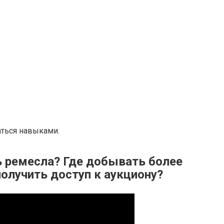
аться навыками.
ь ремесла? Где добывать более
олучить доступ к аукциону?