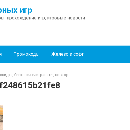
ных игр
ы, прохождение игр, игровые новости
я
Промокоды
Железо и софт
аскидка, бесконечные гранаты, повтор
f248615b21fe8