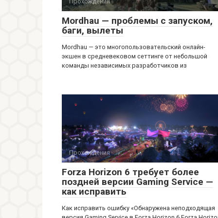
Прохождения
Mordhau — проблемы с запуском,
баги, вылеты
Mordhau — это многопользовательский онлайн-
экшен в средневековом сеттинге от небольшой
команды независимых разработчиков из
Прохождения
Forza Horizon 6 требует более
поздней версии Gaming Service —
как исправить
Как исправить ошибку «Обнаружена неподходящая
версия Gaming Service в Forza Horizon 6 Forza Horizo