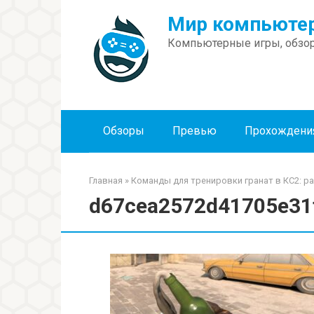
Перейти
Мир компьютер
к
контенту
Компьютерные игры, обзор
Обзоры
Превью
Прохождени
Главная
»
Команды для тренировки гранат в КС2: р
d67cea2572d41705e31