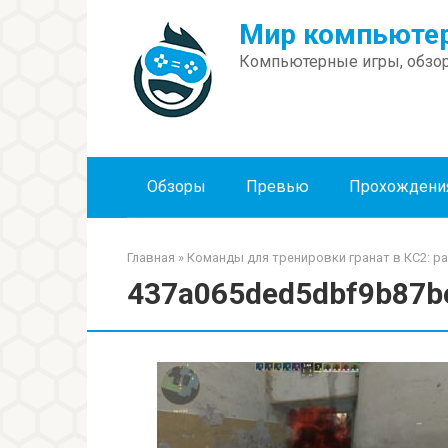
Перейти
Мир компьютер
к
контенту
Компьютерные игры, обзор
Обзоры
Превью
Прохождени
Главная
»
Команды для тренировки гранат в КС2: р
437a065ded5dbf9b87b