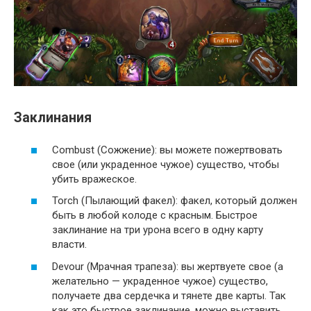
Заклинания
Combust (Сожжение): вы можете пожертвовать
свое (или украденное чужое) существо, чтобы
убить вражеское.
Torch (Пылающий факел): факел, который должен
быть в любой колоде с красным. Быстрое
заклинание на три урона всего в одну карту
власти.
Devour (Мрачная трапеза): вы жертвуете свое (а
желательно — украденное чужое) существо,
получаете два сердечка и тянете две карты. Так
как это быстрое заклинание, можно выставить