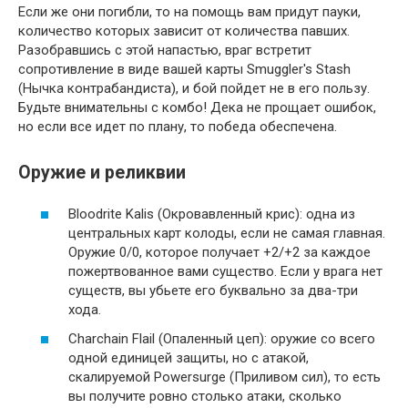
Если же они погибли, то на помощь вам придут пауки,
количество которых зависит от количества павших.
Разобравшись с этой напастью, враг встретит
сопротивление в виде вашей карты Smuggler's Stash
(Нычка контрабандиста), и бой пойдет не в его пользу.
Будьте внимательны с комбо! Дека не прощает ошибок,
но если все идет по плану, то победа обеспечена.
Оружие и реликвии
Bloodrite Kalis (Окровавленный крис): одна из
центральных карт колоды, если не самая главная.
Оружие 0/0, которое получает +2/+2 за каждое
пожертвованное вами существо. Если у врага нет
существ, вы убьете его буквально за два-три
хода.
Charchain Flail (Опаленный цеп): оружие со всего
одной единицей защиты, но с атакой,
скалируемой Powersurge (Приливом сил), то есть
вы получите ровно столько атаки, сколько