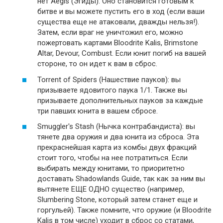
нет Aegis (Эгиды). Оно становится готовым к
битве и вы можете пустить его в ход (если ваши
существа еще не атаковали, дважды нельзя!).
Затем, если враг не уничтожил его, можно
пожертовать картами Bloodrite Kalis, Brimstone
Altar, Devour, Combust. Если юнит погиб на вашей
стороне, то он идет к вам в сброс.
Torrent of Spiders (Нашествие пауков): вы
призываете ядовитого паука 1/1. Также вы
призываете дополнительных пауков за каждые
три павших юнита в вашем сбросе.
Smuggler's Stash (Нычка контрабандиста): вы
тянете два оружия и два юнита из сброса. Эта
прекраснейшая карта из комбы двух фракций
стоит того, чтобы на нее потратиться. Если
выбирать между юнитами, то приоритетно
доставать Shadowlands Guide, так как за ним вы
вытянете ЕЩЕ ОДНО существо (например,
Slumbering Stone, который затем станет еще и
горгульей). Также помните, что оружие (и Bloodrite
Kalis в том числе) уходит в сброс со статами,