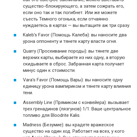
существо-блокирующего, а затем сожрать его,
если оно так и так погибнет. Или же можете
съесть Темного огонька, если отчаянно
нуждаетесь в картах — вы вытащите аж три сразу.
Kaleb's Favor (Помощь Калеба): вы наносите два
урона оппоненту и тянете карту власти огня.
Quarry (Просеивание породы): вы тянете две
верхних карты, выбираете из них одну, а вторую
скидываете в сброс. Забранная карта получает
минус один к стоимости.
Vara's Favor (Помощь Вары): вы наносите одну
единицу урона вампириком и тянете карту влияния
тени.
Assembly Line (Прямиком с конвейера): вызывает
трех гренадинов (лязгунов) 1/1. Ваше центральное
топливо для Bloodrite Kalis.
Madness (Безумие): вы крадете вражеское
существо на один ход. Работает на всех, у кого