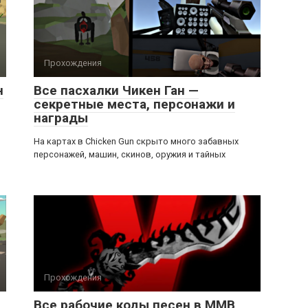
Прохождения
н
Все пасхалки Чикен Ган —
секретные места, персонажи и
награды
На картах в Chicken Gun скрыто много забавных
персонажей, машин, скинов, оружия и тайных
Прохождения
Все рабочие коды песен в ММВ