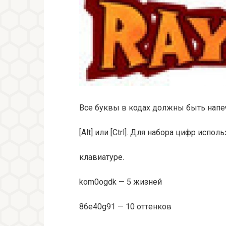
Все буквы в кодах должны быть напеч
[Alt] или [Ctrl]. Для нaбopa цифp иcпo
клaвиaтype.
kom0ogdk — 5 жизнeй
86e40g91 — 10 oттeнкoв