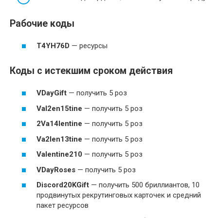
Рабочие коды
T4YH76D
— ресурсы
Коды с истекшим сроком действия
VDayGift
— получить 5 роз
Val2en15tine
— получить 5 роз
2Va14lentine
— получить 5 роз
Va2len13tine
— получить 5 роз
Valentine210
— получить 5 роз
VDayRoses
— получить 5 роз
Discord20KGift
— получить 500 бриллиантов, 10
продвинутых рекрутинговых карточек и средний
пакет ресурсов