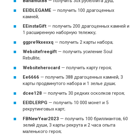
Bahamut88
— получить 30x рубеллита душ;
EEIDLEGAME
— получить 100 драгоценных
камней;
EEinstaGift
— получить 200 драгоценных камней и
1 расширенную наборную тележку;
ggpre9kxexxq
— получить 2 карты набора;
Websitefreegift
— получить усиление Soul
Rebullite;
Websiteherocard
— получить карту героя;
Ee6666
— получить 388 драгоценных камней, 3
карты продвинутого набора и 1 зелье души;
dcee128
— получить 30 редких осколков героя;
EEIDLERPG
— получить 10 000 монет и 5
рекрутинговых карт;
FBNewYear2023
— получить 100 бриллиантов, 60
зелий души, 3 карты рекрута и 2 часа опыта
маленького героя;