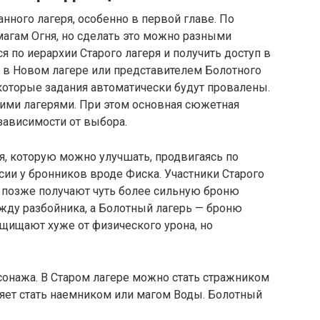
нного лагеря, особенно в первой главе. По
агам Огня, но сделать это можно разными
 по иерархии Старого лагеря и получить доступ в
ы в Новом лагере или представителем Болотного
екоторые задания автоматически будут провалены.
угими лагерями. При этом основная сюжетная
 зависимости от выбора.
я, которую можно улучшать, продвигаясь по
сии у бронников вроде Фиска. Участники Старого
а позже получают чуть более сильную броню
жду разбойника, а Болотный лагерь — броню
щищают хуже от физического урона, но
сонажа. В Старом лагере можно стать стражником
ляет стать наемником или магом Воды. Болотный