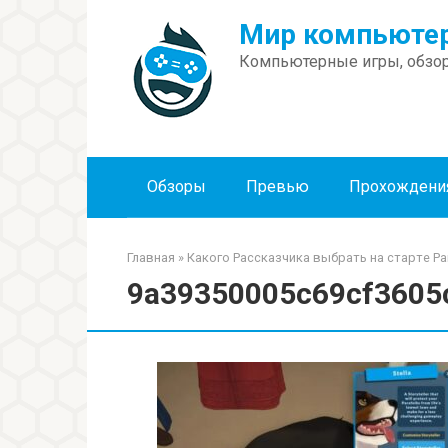
Перейти
Мир компьютер
к
контенту
Компьютерные игры, обзор
Обзоры
Превью
Прохождени
Главная
»
Какого Рассказчика выбрать на старте Par
9a39350005c69cf3605