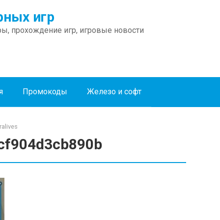
ных игр
ы, прохождение игр, игровые новости
я
Промокоды
Железо и софт
alives
cf904d3cb890b