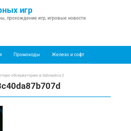
ных игр
ы, прохождение игр, игровые новости
я
Промокоды
Железо и софт
етную обсерваторию в Subnautica 2
8c40da87b707d