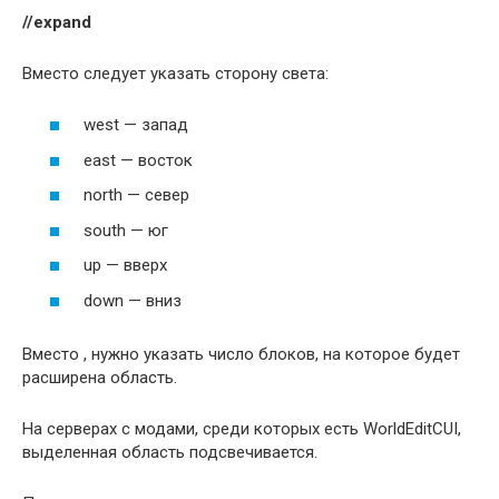
//expand
Вместо
следует указать сторону света:
west — запад
east — восток
north — север
south — юг
up — вверх
down — вниз
Вместо , нужно указать число блоков, на которое будет
расширена область.
На серверах с модами, среди которых есть WorldEditCUI,
выделенная область подсвечивается.