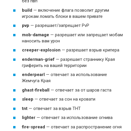
без пвп
build
— включение флага позволит другим
игрокам ломать блоки в вашем привате
pvp
— разрешает/запрещает PvP
mob-damage
— разрешает или запрещает мобам
наносить вам урон
creeper-explosion
— разрешает взрыв крипера
enderman-grief
— разрешает страннику Края
гриферить на вашей территории
enderpearl
— отвечает за использование
Жемчуга Края
ghast-fireball
— отвечает за от шаров гаста
sleep
— отвечает за сон на кровати
tnt
— отвечает за взрыв ТНТ
lighter
— отвечает за использование огнива
fire-spread
— отвечает за распространение огня