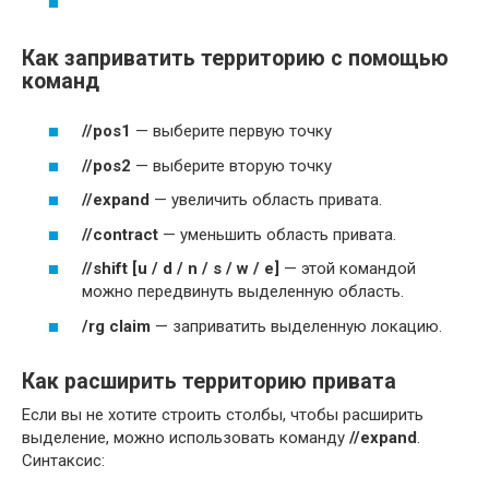
Как заприватить территорию с помощью
команд
//pos1
— выберите первую точку
//pos2
— выберите вторую точку
//expand
— увеличить область привата.
//contract
— уменьшить область привата.
//shift [u / d / n / s / w / e]
— этой командой
можно передвинуть выделенную область.
/rg claim
— заприватить выделенную локацию.
Как расширить территорию привата
Если вы не хотите строить столбы, чтобы расширить
выделение, можно использовать команду
//expand
.
Синтаксис: