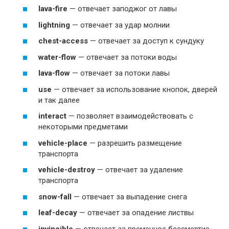
lava-fire
— отвечает заподжог от лавы
lightning
— отвечает за удар молнии
chest-access
— отвечает за доступ к сундуку
water-flow
— отвечает за потоки воды
lava-flow
— отвечает за потоки лавы
use
— отвечает за использование кнопок, дверей
и так далее
interact
— позволяет взаимодействовать с
некоторыми предметами
vehicle-place
— разрешить размещение
транспорта
vehicle-destroy
— отвечает за удаление
транспорта
snow-fall
— отвечает за выпадение снега
leaf-decay
— отвечает за опадение листвы
invincible
— отвечает за временное бессмертие