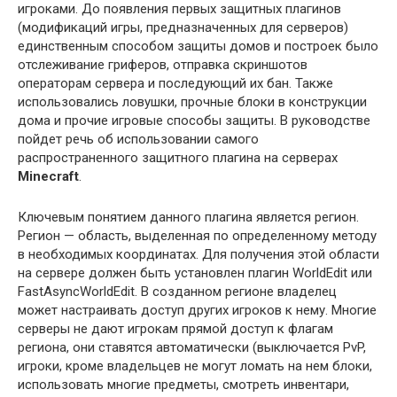
игроками. До появления первых защитных плагинов
(модификаций игры, предназначенных для серверов)
единственным способом защиты домов и построек было
отслеживание гриферов, отправка скриншотов
операторам сервера и последующий их бан. Также
использовались ловушки, прочные блоки в конструкции
дома и прочие игровые способы защиты. В руководстве
пойдет речь об использовании самого
распространенного защитного плагина на серверах
Minecraft
.
Ключевым понятием данного плагина является регион.
Регион — область, выделенная по определенному методу
в необходимых координатах. Для получения этой области
на сервере должен быть установлен плагин WorldEdit или
FastAsyncWorldEdit. В созданном регионе владелец
может настраивать доступ других игроков к нему. Многие
серверы не дают игрокам прямой доступ к флагам
региона, они ставятся автоматически (выключается PvP,
игроки, кроме владельцев не могут ломать на нем блоки,
использовать многие предметы, смотреть инвентари,