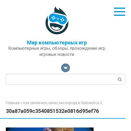
Перейти
к
контенту
Мир компьютерных игр
Компьютерные игры, обзоры, прохождение игр,
игровые новости
Поиск:
Главная
»
Как увеличить запас кислорода в Subnautica 2
30a87a059c3540851532e0816d95ef76