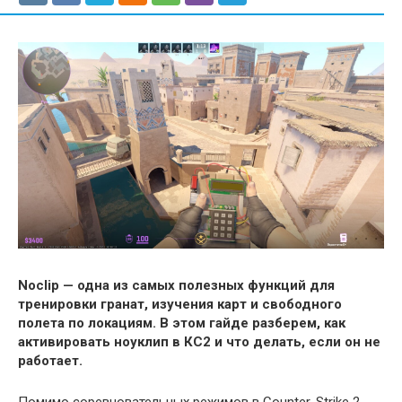
Noclip — одна из самых полезных функций для
тренировки гранат, изучения карт и свободного
полета по локациям. В этом гайде разберем, как
активировать ноуклип в КС2 и что делать, если он не
работает.
Помимо соревновательных режимов в Counter-Strike 2