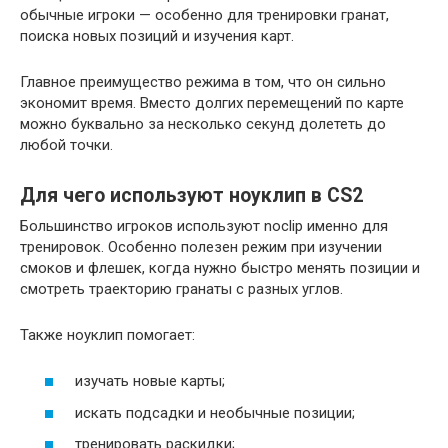
обычные игроки — особенно для тренировки гранат,
поиска новых позиций и изучения карт.
Главное преимущество режима в том, что он сильно
экономит время. Вместо долгих перемещений по карте
можно буквально за несколько секунд долететь до
любой точки.
Для чего используют ноуклип в CS2
Большинство игроков используют noclip именно для
тренировок. Особенно полезен режим при изучении
смоков и флешек, когда нужно быстро менять позиции и
смотреть траекторию гранаты с разных углов.
Также ноуклип помогает:
изучать новые карты;
искать подсадки и необычные позиции;
тренировать раскидки;