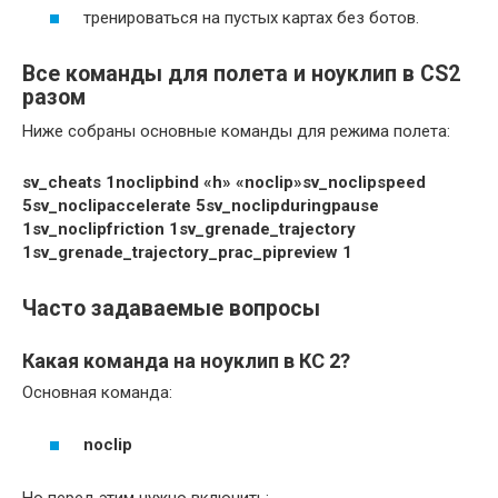
тренироваться на пустых картах без ботов.
Все команды для полета и ноуклип в CS2
разом
Ниже собраны основные команды для режима полета:
sv_cheats 1
noclip
bind «h» «noclip»
sv_noclipspeed
5
sv_noclipaccelerate 5
sv_noclipduringpause
1
sv_noclipfriction 1
sv_grenade_trajectory
1
sv_grenade_trajectory_prac_pipreview 1
Часто задаваемые вопросы
Какая команда на ноуклип в КС 2?
Основная команда:
noclip
Но перед этим нужно включить: