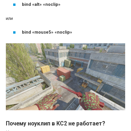
bind «alt» «noclip»
или
bind «mouse5» «noclip»
Почему ноуклип в КС2 не работает?