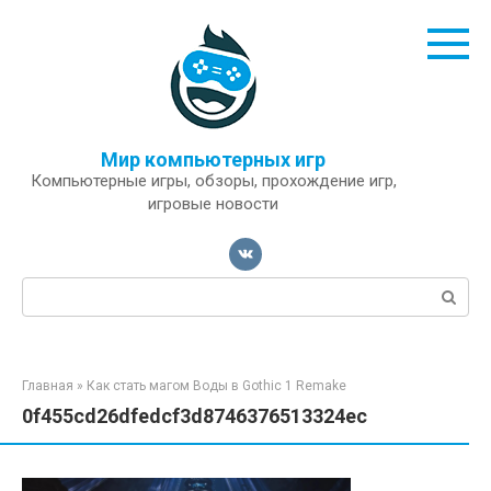
Перейти
к
контенту
Мир компьютерных игр
Компьютерные игры, обзоры, прохождение игр,
игровые новости
Поиск:
Главная
»
Как стать магом Воды в Gothic 1 Remake
0f455cd26dfedcf3d8746376513324ec