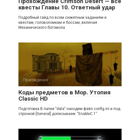
Прохождение Crimson Desert — все
квесты Главы 10. Ответный удар
Подробный гайд по всем сюжетным заданиям и
квестам, головоломкам и боссам, включая
Механического богомола
Прохождения
Коды предметов в Мор. Утопия
Classic HD
Подготовка В папке "data" находим файл config.ini и под
строчкой [General] дописываем: "EnableC 1"