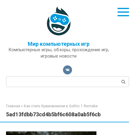
Перейти
к
контенту
Мир компьютерных игр
Компьютерные игры, обзоры, прохождение игр,
игровые новости
Поиск:
Главная
»
Как стать Храмовником в Gothic 1 Remake
5ad13fdbb73cd4b5bf6c608a0ab5f6cb