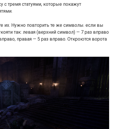
 с тремя статуями, которые покажут
ятями.
те их. Нужно повторить те же символы. если вы
укояти так: левая (верхний символ) — 7 раз вправо
 вправо, правая — 5 раз вправо. Откроются ворота