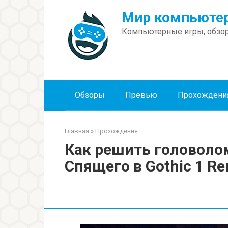
Перейти
Мир компьютер
к
контенту
Компьютерные игры, обзор
Обзоры
Превью
Прохождени
Главная
»
Прохождения
Как решить головолом
Спящего в Gothic 1 R