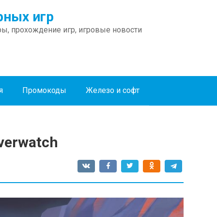
ных игр
ы, прохождение игр, игровые новости
я
Промокоды
Железо и софт
verwatch