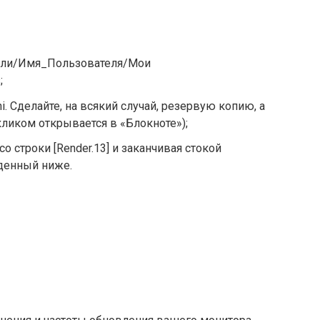
тели/Имя_Пользователя/Мои
;
ni. Сделайте, на всякий случай, резервую копию, а
кликом открывается в «Блокноте»);
со строки [Render.13] и заканчивая стокой
еденный ниже.