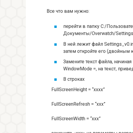
Все что вам нужно:
перейти в папку C:/Пользова
Документы/Overwatch/Settings
В ней лежит файл Settings_v0.i
затем откройте его (двойным 
Замените текст файла, начиная 
WindowMode =, на текст, прив
В строках
FullScreenHeight = “xxxx”
FullScreenRefresh = “xxx”
FullScreenWidth = “xxx”