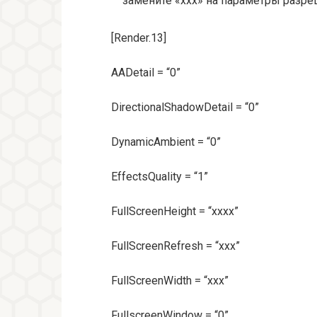
замените «ххх» на параметры разре
[Render.13]
AADetail = “0”
DirectionalShadowDetail = “0”
DynamicAmbient = “0”
EffectsQuality = “1”
FullScreenHeight = “xxxx”
FullScreenRefresh = “xxx”
FullScreenWidth = “xxx”
FullscreenWindow = “0”