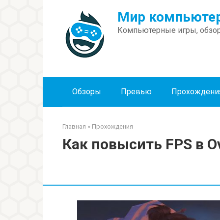
Перейти
Мир компьютер
к
контенту
Компьютерные игры, обзор
Обзоры
Превью
Прохождени
Главная
»
Прохождения
Как повысить FPS в O