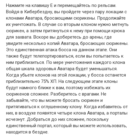
Нажмите на клавишу E и перемещайтесь по рельсам.
Войдя в Кибербездну, вы пройдете через пару локации с
клонами Аватара, бросающими сюрикены. Продолжайте
их уничтожать. В случае со вторым клоном нужно метнуть
сюрикен, а затем притянуться к нему при помощи крюка
для захвата. Вскоре вы доберетесь до арены, где
увидите несколько копий Аватара, бросающих сюрикены.
Это единственная атака босса на данном этапе. Они
также будут телепортироваться, если вы попытаетесь к
ним приблизиться. По мере уничтожения каждого клона
общая шкала здоровья Аватара будет уменьшаться.
Когда убьете клонов на этой локации, у босса останется
приблизительно 75% ХП. На следующем этапе клоны
будут намного ближе к вам, поэтому избежать их
сюрикенов сложнее. Разберитесь с врагами. Не
забывайте, что вы можете бросать сюрикен и
притягиваться к оглушенному клону. Когда избавитесь от
них, в воздухе появятся четыре клона Аватара, а порталы
исчезнут. Добраться до них сложнее, поскольку
единственный портал, который вы можете использовать,
находится в бездне.