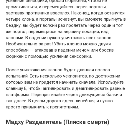
усиление сенсорики, бросая сюрикены, чтобы не
промахиваться, и перемещайтесь через порталы,
заставая противника врасплох. Наконец, когда останутся
четыре клона, а порталы исчезнут, вы сможете прыгнуть в
бездну; вы будет всякий раз пролетать через один и тот
же портал, перемещаясь на вершину локации, над
клонами. В падении нужно уничтожить всех клонов.
Необязательно за раз! Убить клонов можно двумя
способами — атаковав в падении мечом или бросив
сюрикен с помощью усиления сенсорики.
После уничтожения клонов будет длинная полоса
испытаний. Есть несколько чекпоинтов, по достижении
которых вам не придется начинать сначала. Используйте
клавишу E, чтобы активировать и деактивировать разные
платформы. Перепрыгивайте через движущиеся балки и
так далее. В целом дорога здесь линейная, и нужно
просто привыкнуть к препятствиям.
Мадху Разделитель (Пляска смерти)