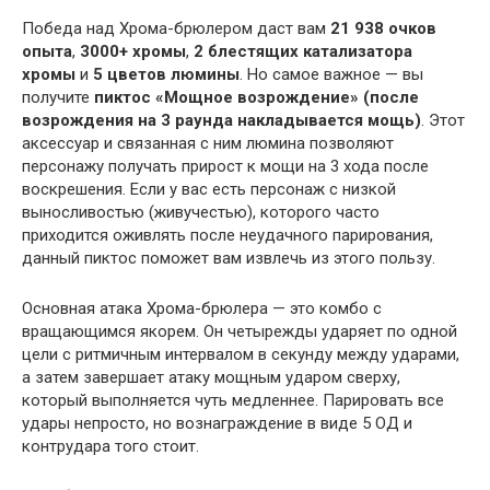
Победа над Хрома-брюлером даст вам
21 938 очков
опыта
,
3000+ хромы
,
2 блестящих катализатора
хромы
и
5 цветов люмины
. Но самое важное — вы
получите
пиктос «Мощное возрождение» (после
возрождения на 3 раунда накладывается мощь)
. Этот
аксессуар и связанная с ним люмина позволяют
персонажу получать прирост к мощи на 3 хода после
воскрешения. Если у вас есть персонаж с низкой
выносливостью (живучестью), которого часто
приходится оживлять после неудачного парирования,
данный пиктос поможет вам извлечь из этого пользу.
Основная атака Хрома-брюлера — это комбо с
вращающимся якорем. Он четырежды ударяет по одной
цели с ритмичным интервалом в секунду между ударами,
а затем завершает атаку мощным ударом сверху,
который выполняется чуть медленнее. Парировать все
удары непросто, но вознаграждение в виде 5 ОД и
контрудара того стоит.