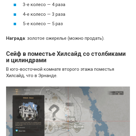
3-е колесо — 4 раза
4-е колесо — 3 раза
5-е колесо — 5 раз
Награда
: золотое ожерелье (можно продать).
Сейф в поместье Хилсайд со столбиками
и цилиндрами
В юго-восточной комнате второго этажа поместья
Хилсайд, что в Эрнанде.