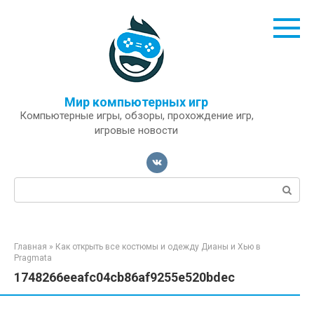
Перейти
к
контенту
Мир компьютерных игр
Компьютерные игры, обзоры, прохождение игр,
игровые новости
Поиск:
Главная
»
Как открыть все костюмы и одежду Дианы и Хью в
Pragmata
1748266eeafc04cb86af9255e520bdec