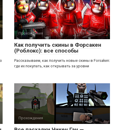
Прохождения
Как получить скины в Форсакен
(Роблокс): все способы
ью
Рассказываем, как получить новые скины в Forsaken:
где их покупать, как открывать за уровни
Прохождения
н
Все пасхалки Чикен Ган —