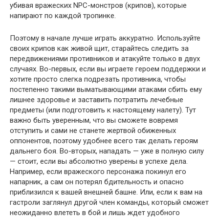
убивая вражеских NPC-монстров (крипов), которые
напирают по каждой тропинке.
Поэтому в начале лучше играть аккуратно. Используйте
своих крипов как живой щит, старайтесь следить за
передвижениями противников и атакуйте только в двух
случаях. Во-первых, если вы играете героем поддержки и
хотите просто слегка подрезать противника, чтобы
постепенно такими выматывающими атаками сбить ему
лишнее здоровье и заставить потратить лечебные
предметы (или подготовить к настоящему налету). Тут
важно быть уверенным, что вы сможете вовремя
отступить и сами не станете жертвой обиженных
оппонентов, поэтому удобнее всего так делать героям
дальнего боя. Во-вторых, нападать — уже в полную силу
— стоит, если вы абсолютно уверены в успехе дела.
Например, если вражеского персонажа покинул его
напарник, а сам он потерял бдительность и опасно
приблизился к вашей внешней башне. Или, если к вам на
гастроли заглянул другой член команды, который сможет
неожиданно влететь в бой и лишь ждет удобного