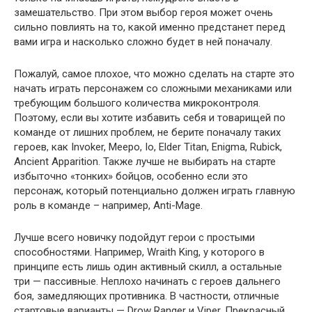
замешательство. При этом выбор героя может очень
сильно повлиять на то, какой именно предстанет перед
вами игра и насколько сложно будет в ней поначалу.
Пожалуй, самое плохое, что можно сделать на старте это
начать играть персонажем со сложными механиками или
требующим большого количества микроконтроля.
Поэтому, если вы хотите избавить себя и товарищей по
команде от лишних проблем, не берите поначалу таких
героев, как Invoker, Meepo, Io, Elder Titan, Enigma, Rubick,
Ancient Apparition. Также лучше не выбирать на старте
избыточно «тонких» бойцов, особенно если это
персонаж, который потенциально должен играть главную
роль в команде – например, Anti-Mage.
Лучше всего новичку подойдут герои с простыми
способностями. Например, Wraith King, у которого в
принципе есть лишь один активный скилл, а остальные
три — пассивные. Неплохо начинать с героев дальнего
боя, замедляющих противника. В частности, отличные
стартовые варианты — Drow Ranger и Viper. Прекрасный