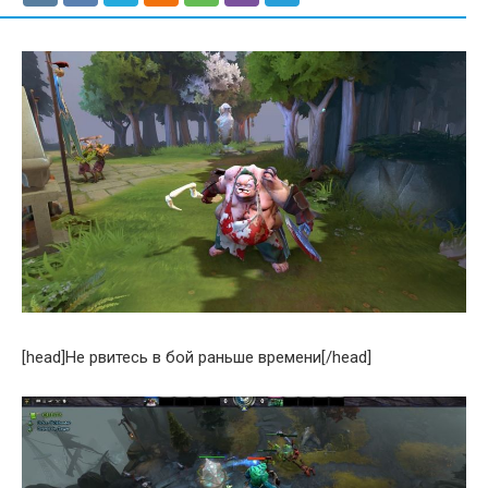
[head]Не рвитесь в бой раньше времени[/head]