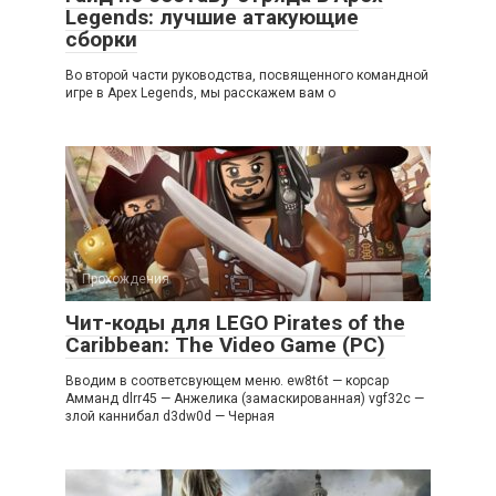
Legends: лучшие атакующие
сборки
Во второй части руководства, посвященного командной
игре в Apex Legends, мы расскажем вам о
Прохождения
Чит-коды для LEGO Pirates of the
Caribbean: The Video Game (PC)
Вводим в соответсвующем меню. ew8t6t — корсар
Амманд dlrr45 — Анжелика (замаскированная) vgf32c —
злой каннибал d3dw0d — Черная