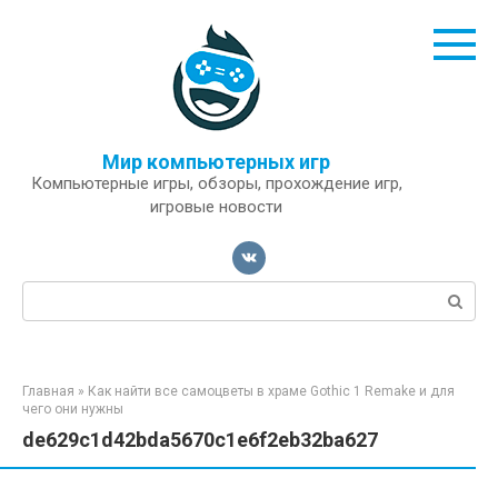
Перейти
к
контенту
Мир компьютерных игр
Компьютерные игры, обзоры, прохождение игр,
игровые новости
Поиск:
Главная
»
Как найти все самоцветы в храме Gothic 1 Remake и для
чего они нужны
de629c1d42bda5670c1e6f2eb32ba627