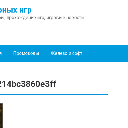
ных игр
ы, прохождение игр, игровые новости
я
Промокоды
Железо и софт
214bc3860e3ff