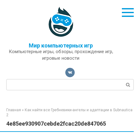
Перейти
к
контенту
Мир компьютерных игр
Компьютерные игры, обзоры, прохождение игр,
игровые новости
Поиск:
Главная
»
Как найти все Гребневики-ангелы и адаптации в Subnautica
2
4e85ee930907cebde2fcac20de847065