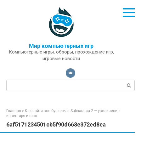
Перейти
к
контенту
Мир компьютерных игр
Компьютерные игры, обзоры, прохождение игр,
игровые новости
Поиск:
Главная
»
Как найти все бункеры в Subnautica 2 — увеличение
инвентаря и слот
6af5171234501cb5f90d668e372ed8ea