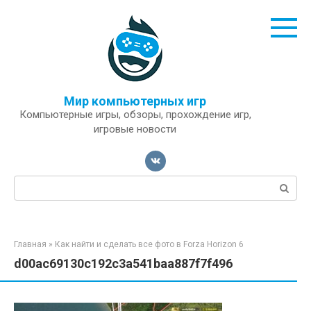
Перейти
к
контенту
Мир компьютерных игр
Компьютерные игры, обзоры, прохождение игр,
игровые новости
Поиск:
Главная
»
Как найти и сделать все фото в Forza Horizon 6
d00ac69130c192c3a541baa887f7f496