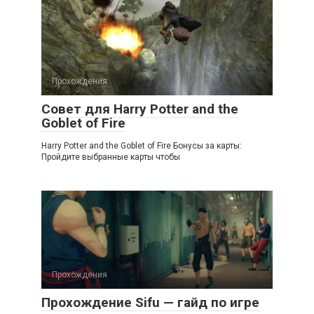
Прохождения
Совет для Harry Potter and the
Goblet of Fire
Наrrу Роtter аnd the Gоblet оf Fire Бонусы за карты:
Пpoйдитe выбpaнныe кapты чтoбы
Прохождения
Прохождение Sifu — гайд по игре