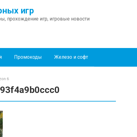
ных игр
ы, прохождение игр, игровые новости
я
Промокоды
Железо и софт
zon 6
f93f4a9b0ccc0