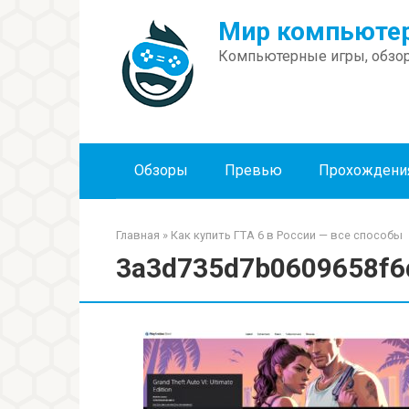
Перейти
Мир компьютер
к
контенту
Компьютерные игры, обзор
Обзоры
Превью
Прохождени
Главная
»
Как купить ГТА 6 в России — все способы
3a3d735d7b0609658f6