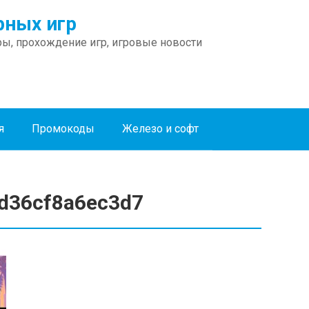
ных игр
ы, прохождение игр, игровые новости
я
Промокоды
Железо и софт
d36cf8a6ec3d7