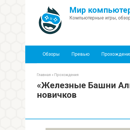
Перейти
Мир компьютер
к
контенту
Компьютерные игры, обзор
Обзоры
Превью
Прохождени
Главная
»
Прохождения
«Железные Башни Аль
новичков