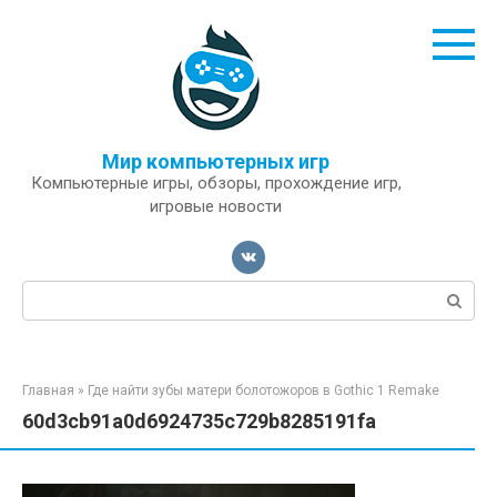
Перейти
к
контенту
Мир компьютерных игр
Компьютерные игры, обзоры, прохождение игр,
игровые новости
Поиск:
Главная
»
Где найти зубы матери болотожоров в Gothic 1 Remake
60d3cb91a0d6924735c729b8285191fa