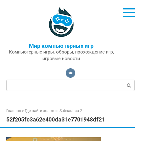
Перейти
к
контенту
Мир компьютерных игр
Компьютерные игры, обзоры, прохождение игр,
игровые новости
Поиск:
Главная
»
Где найти золото в Subnautica 2
52f205fc3a62e400da31e7701948df21