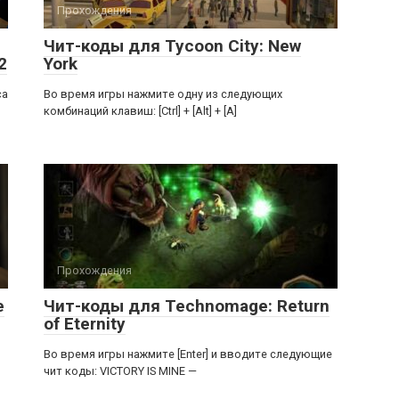
Прохождения
Чит-коды для Tycoon City: New
2
York
ca
Во время игры нажмите одну из следующих
комбинаций клавиш: [Ctrl] + [Alt] + [A]
Прохождения
e
Чит-коды для Technomage: Return
of Eternity
Во время игры нажмите [Enter] и вводите следующие
чит коды: VICTORY IS MINE —