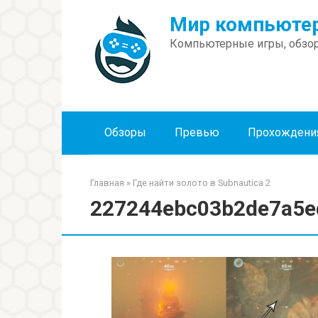
Перейти
Мир компьютер
к
контенту
Компьютерные игры, обзор
Обзоры
Превью
Прохождени
Главная
»
Где найти золото в Subnautica 2
227244ebc03b2de7a5e