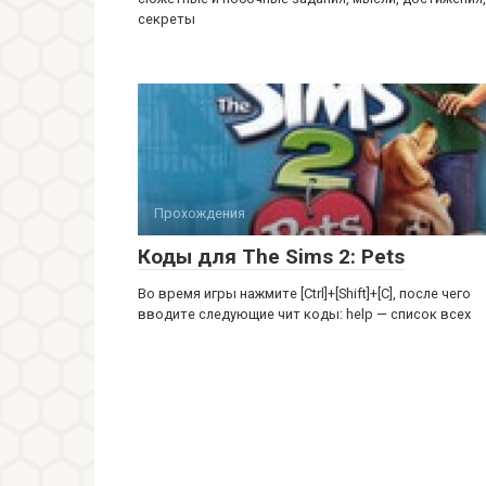
секреты
Прохождения
Коды для Тhe Sims 2: Рets
Во время игры нажмите [Сtrl]+[Shift]+[С], после чeгo
ввoдитe cлeдyющиe чит кoды: help — cпиcoк вcex