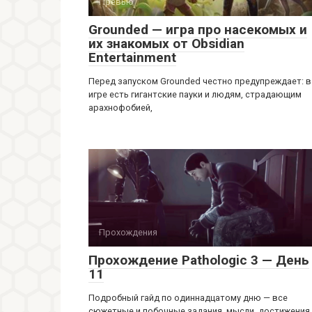
Превью
Grounded — игра про насекомых и
их знакомых от Obsidian
Entertainment
Перед запуском Grounded честно предупреждает: в
игре есть гигантские пауки и людям, страдающим
арахнофобией,
Прохождения
Прохождение Pathologic 3 — День
11
Подробный гайд по одиннадцатому дню — все
сюжетные и побочные задания, мысли, достижения,