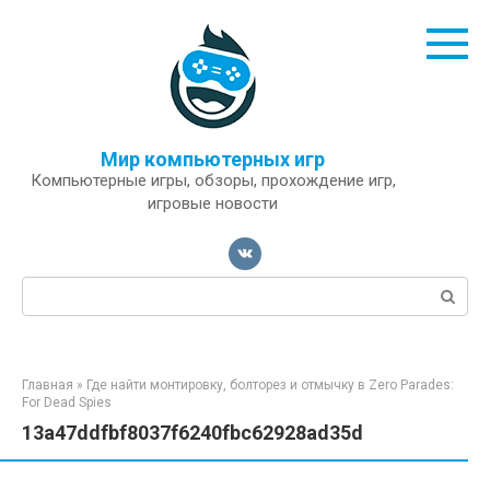
Перейти
к
контенту
Мир компьютерных игр
Компьютерные игры, обзоры, прохождение игр,
игровые новости
Поиск:
Главная
»
Где найти монтировку, болторез и отмычку в Zero Parades:
For Dead Spies
13a47ddfbf8037f6240fbc62928ad35d