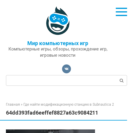
Перейти
к
контенту
Мир компьютерных игр
Компьютерные игры, обзоры, прохождение игр,
игровые новости
Поиск:
Главная
»
Где найти модификационную станцию в Subnautica 2
64dd393fad6eeffef8827a63c9084211