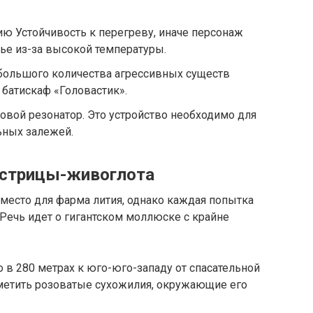
ию Устойчивость к перегреву, иначе персонаж
вье из-за высокой температуры.
 большого количества агрессивных существ
 батискаф «Головастик».
ковой резонатор. Это устройство необходимо для
ьных залежей.
Устрицы-живоглота
е место для фарма лития, однако каждая попытка
Речь идет о гигантском моллюске с крайне
 в 280 метрах к юго-юго-западу от спасательной
метить розоватые сухожилия, окружающие его