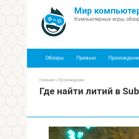
Перейти
Мир компьютер
к
контенту
Компьютерные игры, обзор
Обзоры
Превью
Прохождени
Главная
»
Прохождения
Где найти литий в Sub