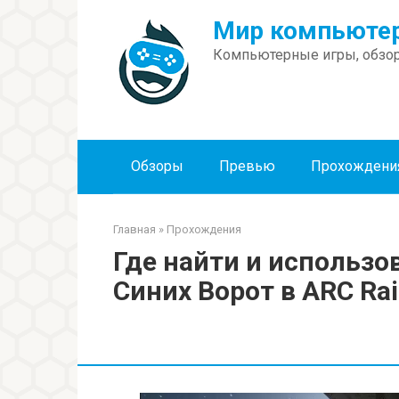
Перейти
Мир компьютер
к
контенту
Компьютерные игры, обзор
Обзоры
Превью
Прохождени
Главная
»
Прохождения
Где найти и использо
Синих Ворот в ARC Rai