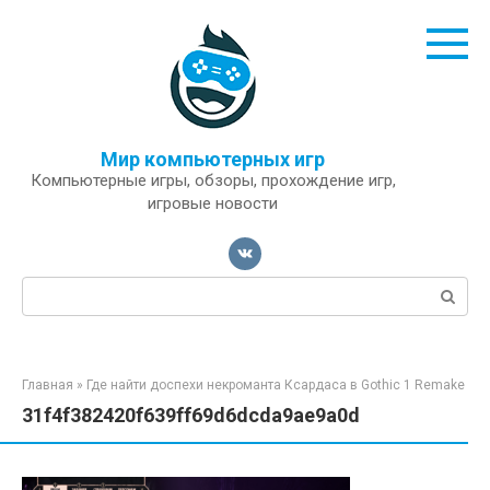
Перейти
к
контенту
Мир компьютерных игр
Компьютерные игры, обзоры, прохождение игр,
игровые новости
Поиск:
Главная
»
Где найти доспехи некроманта Ксардаса в Gothic 1 Remake
31f4f382420f639ff69d6dcda9ae9a0d